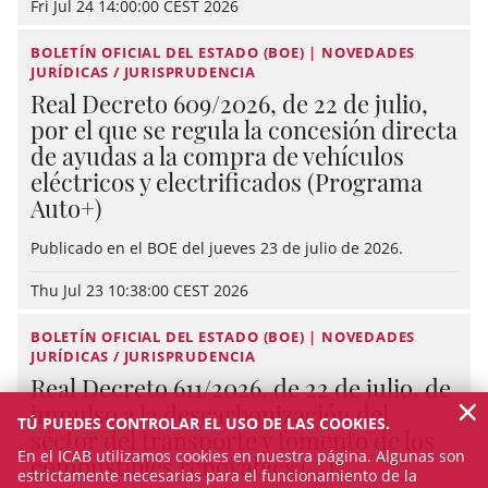
Fri Jul 24 14:00:00 CEST 2026
BOLETÍN OFICIAL DEL ESTADO (BOE) | NOVEDADES
JURÍDICAS / JURISPRUDENCIA
Real Decreto 609/2026, de 22 de julio,
por el que se regula la concesión directa
de ayudas a la compra de vehículos
eléctricos y electrificados (Programa
Auto+)
Publicado en el BOE del jueves 23 de julio de 2026.
Thu Jul 23 10:38:00 CEST 2026
BOLETÍN OFICIAL DEL ESTADO (BOE) | NOVEDADES
JURÍDICAS / JURISPRUDENCIA
Real Decreto 611/2026, de 22 de julio, de
×
impulso a la descarbonización del
TÚ PUEDES CONTROLAR EL USO DE LAS COOKIES.
sector del transporte y fomento de los
En el ICAB utilizamos cookies en nuestra página. Algunas son
combustibles renovables (...)
estrictamente necesarias para el funcionamiento de la